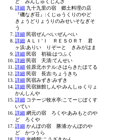
ど みんしゅくじんざ
詳細
九十九里の宿 郷土料理の店
『磯なぎ荘』:くじゅうくりのやど
きょうどりょうりのみせいそなぎそ
う
詳細
民宿ぜんべい:ぜんべい
詳細
ＡＬＩ’Ｉ ＲＥＳＯＲＴ 君
ヶ浜:ありい りぞーと きみがはま
詳細
民宿 初福:はつふく
詳細
民宿 天清:てんせい
詳細
佐原北ホテル:さはらきたほてる
詳細
民宿 長吉:ちょうきち
詳細
民宿みずき:みずき
詳細
民宿旅館しんや:みんしゅくりょ
かんしんや
詳細
コテージ牧水亭:こてーじぼくす
いてい
詳細
網元の宿 ろくや:あみもとのや
ど ろくや
詳細
かんぽの宿 勝浦:かんぽのや
ど かつうら
詳細
光崎館:こうざきかん