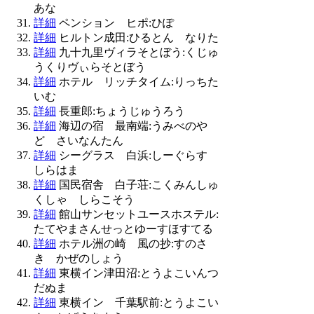
あな
詳細
ペンション ヒポ:ひぽ
詳細
ヒルトン成田:ひるとん なりた
詳細
九十九里ヴィラそとぼう:くじゅ
うくりヴぃらそとぼう
詳細
ホテル リッチタイム:りっちた
いむ
詳細
長重郎:ちょうじゅうろう
詳細
海辺の宿 最南端:うみべのや
ど さいなんたん
詳細
シーグラス 白浜:しーぐらす
しらはま
詳細
国民宿舎 白子荘:こくみんしゅ
くしゃ しらこそう
詳細
館山サンセットユースホステル:
たてやまさんせっとゆーすほすてる
詳細
ホテル洲の崎 風の抄:すのさ
き かぜのしょう
詳細
東横イン津田沼:とうよこいんつ
だぬま
詳細
東横イン 千葉駅前:とうよこい