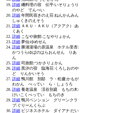
詳細
磯料理の宿 伝平:いそりょうり
のやど でんべい
詳細
年間民宿きのえ荘:ねんかんみん
しゅくきのえそう
詳細
ＡＫＵ・ＡＫＵ（アクアク）:あ
くあく
詳細
こなや旅館:こなやりょかん
詳細
夢仙:ゆめせん
詳細
勝浦湯場の原温泉 ホテル里杏:
かつうらゆばのはらおんせん りあ
ん
詳細
司旅館:つかさりょかん
詳細
黒汐の宿 臨海荘:くろしおのや
ど りんかいそう
詳細
鴨川館 別邸 ラ・松廬:かもが
わかん べってい ら・しょうろ
詳細
養老温泉 渓谷別庭 もちの木:
けいこくべってい もちのき
詳細
鴨川ペンション グリーンクラ
ブ:ぐりーんくらぶ
詳細
ビジネスホテル ダイアナ:だい