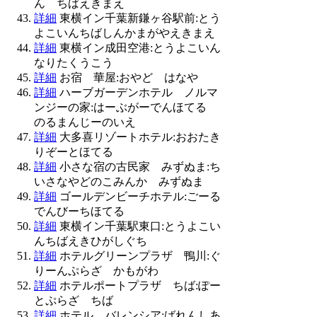
ん ちばえきまえ
詳細
東横イン千葉新鎌ヶ谷駅前:とう
よこいんちばしんかまがやえきまえ
詳細
東横イン成田空港:とうよこいん
なりたくうこう
詳細
お宿 華屋:おやど はなや
詳細
ハーブガーデンホテル ノルマ
ンジーの家:はーぶがーでんほてる
のるまんじーのいえ
詳細
大多喜リゾートホテル:おおたき
りぞーとほてる
詳細
小さな宿の古民家 みずぬま:ち
いさなやどのこみんか みずぬま
詳細
ゴールデンビーチホテル:ごーる
でんびーちほてる
詳細
東横イン千葉駅東口:とうよこい
んちばえきひがしぐち
詳細
ホテルグリーンプラザ 鴨川:ぐ
りーんぷらざ かもがわ
詳細
ホテルポートプラザ ちば:ぽー
とぷらざ ちば
詳細
ホテル バレンシア:ばれんしあ