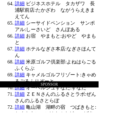
詳細
ビジネスホテル タカザワ 長
浦駅前店:たかざわ ながうらえきま
えてん
詳細
シーサイドペンション サンポ
アル:しーさいど さんぽある
詳細
お宿 やまもと:おやど やまも
と
詳細
ホテルなぎさ本店:なぎさほんて
ん
詳細
米原ゴルフ倶楽部:よねはらごる
ふくらぶ
詳細
キャメルゴルフリゾート:きゃめ
るごるふりぞーと
SPONSOR
詳細
オーベルジュすなだ:すなだ
詳細
ＺＥＮさんのふるさとラボ:ぜん
さんのふるさとらぼ
詳細
亀山湖 湖畔の宿 つばきもと:
かめやまこ こはんのやど つばき
もと
詳細
黄色い家:きいろいいえ
詳細
カプセルホテル ノーブル:のー