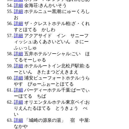
詳細
金海荘:きんかいそう
詳細
ホテルニュー黒潮:にゅーくろし
お
詳細
ザ・クレストホテル柏:ざ・くれ
すとほてる かしわ
詳細
アクアサイド イン サニーフ
ィッシュ:あくあさいどいん さにー
ふぃっしゅ
詳細
五井ホテルソーシャル:ごい ほ
てるそーしゃる
詳細
ホテルルートイン北松戸駅前:る
ーといん きたまつどえきまえ
詳細
浦安ビューフォートホテル:うら
やす びゅーふぉーとほてる
詳細
バーディーホテル千葉:ばーでぃ
ーほてる ちば
詳細
オリエンタルホテル東京ベイ:お
りえんたるほてる とうきょう べ
い
詳細
「城崎の源泉の湯」 宿 中屋:
なかや