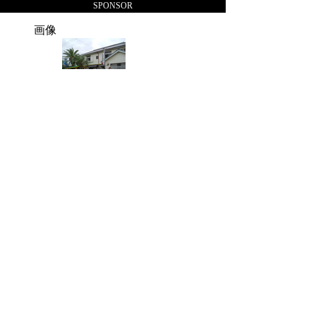
楽天
SPONSOR
画像
地図
お気に入り
今回は楽天トラベルで紹介されてい
る夢仙:ゆめせんのご紹介をしまし
た。夢仙:ゆめせんのカテゴリーは千
葉県でした。宿泊料金は結構お値打
ちではないでしょうか？週末は家族
で宿泊してきます。
千葉県