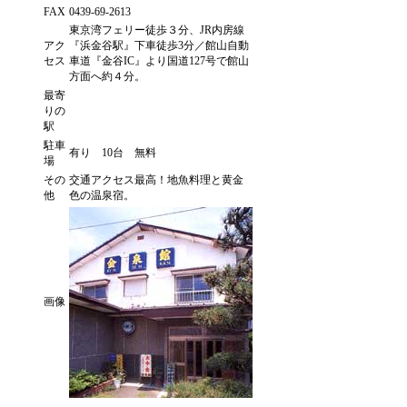
FAX
0439-69-2613
東京湾フェリー徒歩３分、JR内房線
アク
『浜金谷駅』下車徒歩3分／館山自動
セス
車道『金谷IC』より国道127号で館山
方面へ約４分。
最寄
りの
駅
駐車
有り 10台 無料
場
その
交通アクセス最高！地魚料理と黄金
他
色の温泉宿。
画像