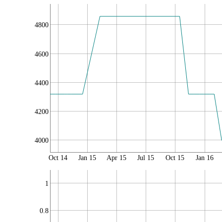
4800
4600
4400
4200
4000
Oct 14
Jan 15
Apr 15
Jul 15
Oct 15
Jan 16
1
0.8