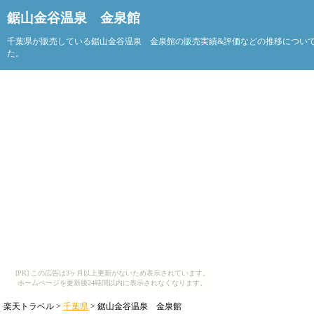
鋸山金谷温泉 金泉館
千葉県が販売している鋸山金谷温泉 金泉館の販売実績&評価などの推移につい
た。
[PR] この広告は3ヶ月以上更新がないため表示されています。
ホームページを更新後24時間以内に表示されなくなります。
楽天トラベル >
千葉県
> 鋸山金谷温泉 金泉館