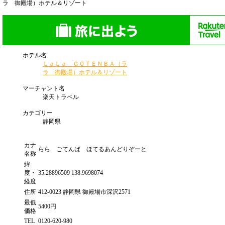
ラ 御殿場）ホテル＆リゾート
ホテル名
ＬａＬａ ＧＯＴＥＮＢＡ（ラ
ラ 御殿場）ホテル＆リゾート
マーチャント名
楽天トラベル
カテゴリー
静岡県
カナ
らら ごてんば ほてるあんどりぞーと
名称
緯
度・
35.28896509 138.9698074
経度
住所
412-0023 静岡県 御殿場市深沢2571
最低
5400円
価格
TEL
0120-620-980