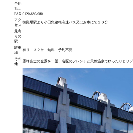
予約
TEL
FAX
0120-660-980
アク
御殿場駅より小田急箱根高速バス又はお車にて１０分
セス
最寄
りの
駅
駐車
有り ３２台 無料 予約不要
場
その
霊峰富士の全景を一望、名匠のフレンチと天然温泉でゆったりとリゾ
他