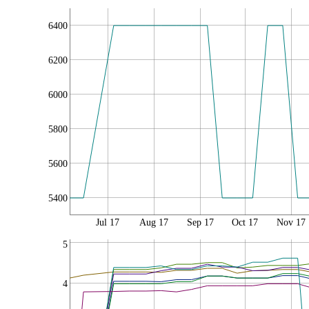
6400
6200
6000
5800
5600
5400
Jul 17
Aug 17
Sep 17
Oct 17
Nov 17
5
4