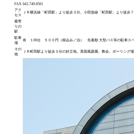
FAX
042-749-8501
アク
ＪＲ横浜線「町田駅」より徒歩３分。小田急線「町田駅」より徒歩７
セス
最寄
りの
駅
駐車
有 １00台 ５００円（税込み／泊） 先着順 大型バス等の駐車ス
場
その
ＪＲ町田駅より徒歩３分の好立地。英国風庭園、教会、ボーリング
他