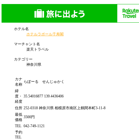
ホテル名
ホテルラポール千寿閣
マーチャント名
楽天トラベル
カテゴリー
神奈川県
カナ
らぽーる せんじゅかく
名称
緯
度・
35.54016877 139.4436406
経度
住所
252-0318 神奈川県 相模原市南区上鶴間本町3-11-8
最低
3500円
価格
TEL
042-749-1121
予約
TEL