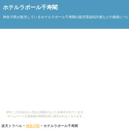
ホテルラポール千寿閣
神奈川県が販売しているホテルラポール千寿閣の販売実績&評価などの推移につ
[PR] この広告は3ヶ月以上更新がないため表示されています。
ホームページを更新後24時間以内に表示されなくなります。
楽天トラベル >
神奈川県
> ホテルラポール千寿閣