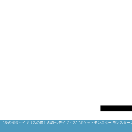
"愛の挨拶～イギリスの優しき調べ/デイヴィス"
"ポケットモンスター モンスターコレ