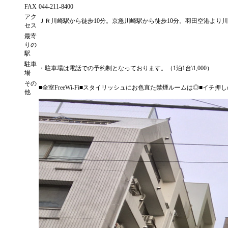
FAX
044-211-8400
アク
ＪＲ川崎駅から徒歩10分。京急川崎駅から徒歩10分。羽田空港より川
セス
最寄
りの
駅
駐車
・駐車場は電話での予約制となっております。（1泊1台\1,000）
場
その
■全室FreeWi-Fi■スタイリッシュにお色直た禁煙ルームは◎■イチ
他