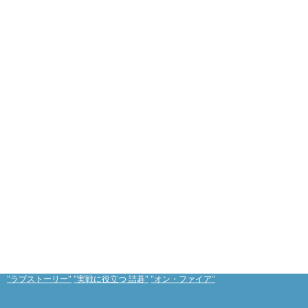
"ラブストーリー"
"実戦に役立つ 詰碁"
"オン・ファイア"