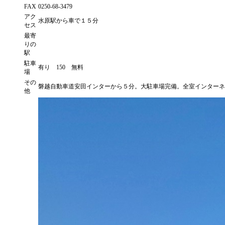
FAX
0250-68-3479
アク
水原駅から車で１５分
セス
最寄
りの
駅
駐車
有り 150 無料
場
その
磐越自動車道安田インターから５分。大駐車場完備。全室インターネ
他