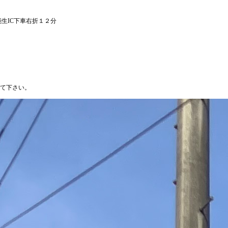
生IC下車右折１２分
て下さい。