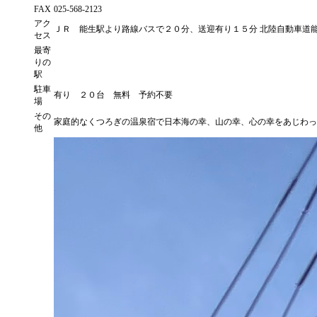
FAX
025-568-2123
アク
ＪＲ 能生駅より路線バスで２０分、送迎有り１５分 北陸自動車道能
セス
最寄
りの
駅
駐車
有り ２０台 無料 予約不要
場
その
家庭的なくつろぎの温泉宿で日本海の幸、山の幸、心の幸をあじわっ
他