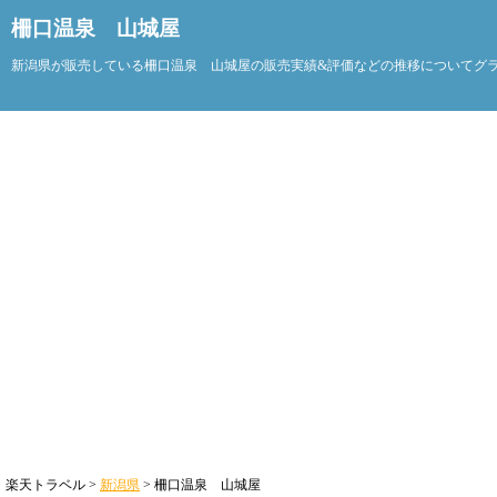
柵口温泉 山城屋
新潟県が販売している柵口温泉 山城屋の販売実績&評価などの推移についてグ
楽天トラベル >
新潟県
> 柵口温泉 山城屋