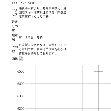
FAX
025-782-4311
越後湯沢駅より上越線乗り換え上越
アク
国際スキー場前駅徒歩２分／関越道
セス
塩沢石打ＩＣより７分
最寄
りの
駅
駐車
有 ２５台 無料
場
自家製コシヒカリは、大変おいしい
その
と評判です。食事は手作りを心がけ
他
皆様をお待ちしております。
画像
6500
6400
6300
6200