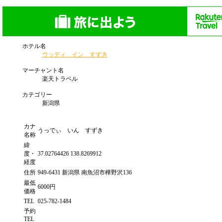
ホテル名
ウッディ イン すずき
マーチャント名
楽天トラベル
カテゴリー
新潟県
カナ
うっでぃ いん すずき
名称
緯
度・
37.02764426 138.8269912
経度
住所
949-6431 新潟県 南魚沼市樺野沢136
最低
6000円
価格
TEL
025-782-1484
予約
TEL