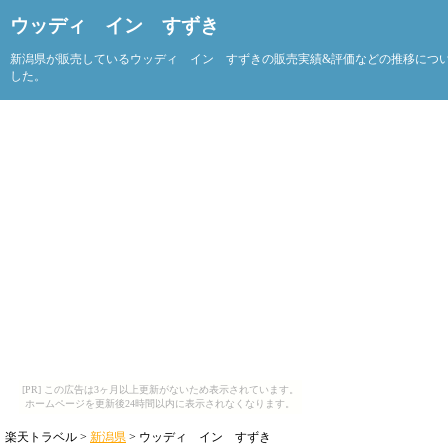
ウッディ イン すずき
新潟県が販売しているウッディ イン すずきの販売実績&評価などの推移につ
した。
[PR] この広告は3ヶ月以上更新がないため表示されています。
ホームページを更新後24時間以内に表示されなくなります。
楽天トラベル >
新潟県
> ウッディ イン すずき