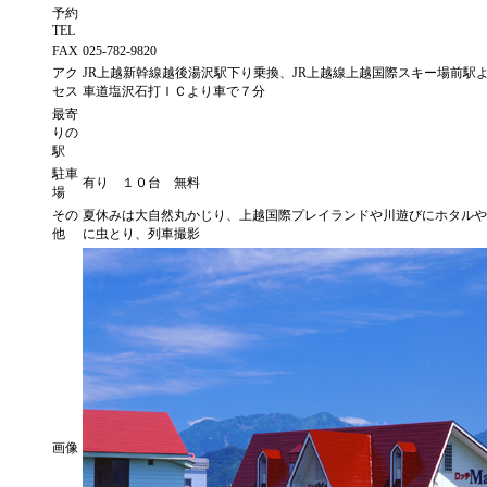
予約
TEL
FAX
025-782-9820
アク
JR上越新幹線越後湯沢駅下り乗換、JR上越線上越国際スキー場前駅
セス
車道塩沢石打ＩＣより車で７分
最寄
りの
駅
駐車
有り １０台 無料
場
その
夏休みは大自然丸かじり、上越国際プレイランドや川遊びにホタルや
他
に虫とり、列車撮影
画像