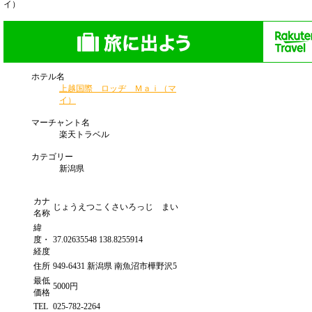
イ）
ホテル名
上越国際 ロッヂ Ｍａｉ（マ
イ）
マーチャント名
楽天トラベル
カテゴリー
新潟県
カナ
じょうえつこくさいろっじ まい
名称
緯
度・
37.02635548 138.8255914
経度
住所
949-6431 新潟県 南魚沼市樺野沢5
最低
5000円
価格
TEL
025-782-2264