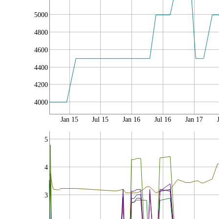
5000
4800
4600
4400
4200
4000
Jan 15
Jul 15
Jan 16
Jul 16
Jan 17
5
4
3