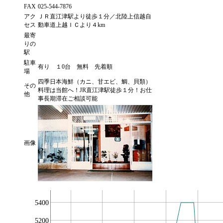
FAX
025-544-7876
アク
ＪＲ直江津駅より徒歩１分／北陸上信越自
セス
動車道上越ＩＣより４km
最寄
りの
駅
駐車
有り １0台 無料 先着順
場
四季日本海鮮（カニ、甘エビ、鯛、貝類）
その
料理は当館へ！JR直江津駅徒歩１分！お仕
他
事長期滞在ご相談可能
画像
5400
5200