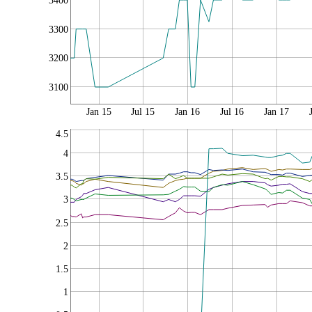
3400
3300
3200
3100
Jan 15
Jul 15
Jan 16
Jul 16
Jan 17
4.5
4
3.5
3
2.5
2
1.5
1