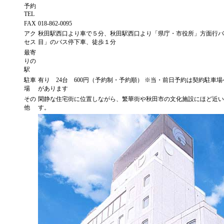
予約
TEL
FAX
018-862-0095
アク
秋田駅西口より車で５分、秋田駅西口より「県庁・市役所」方面行バ
セス
目」のバス停下車、徒歩１分
最寄
りの
駅
駐車
有り 24台 600円（予約制・予約順） ※当・前日予約は契約駐車
場
があります
その
閑静な住宅街に位置しながら、繁華街や秋田市の文化施設にほど近い
他
す。