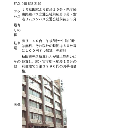
FAX
018-863-2119
ＪＲ秋田駅より徒歩１５分・県庁経
アク
由路線バス交通公社前徒歩３分・空
セス
港リムジンバス交通公社前徒歩３分
最寄
りの
駅
有り ４０台 午後5時〜午前10時
駐車
は無料、それ以外の時間は３０分毎
場
に１００円ずつ加算 先着順
秋田観光名所赤れんが郷土館向いに
その
位置し、駅・官庁街へ徒歩１０分の
他
利便性で１泊３９９６円のお手頃価
格。
画像