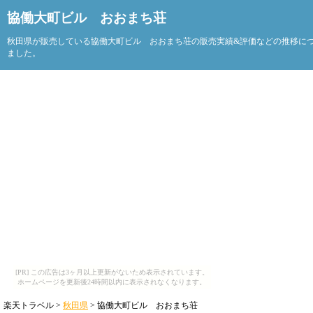
協働大町ビル おおまち荘
秋田県が販売している協働大町ビル おおまち荘の販売実績&評価などの推移に
ました。
[PR] この広告は3ヶ月以上更新がないため表示されています。
ホームページを更新後24時間以内に表示されなくなります。
楽天トラベル >
秋田県
> 協働大町ビル おおまち荘