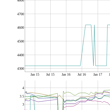
4800
4700
4600
4500
4400
4300
Jan 15
Jul 15
Jan 16
Jul 16
Jan 17
4
3.5
3