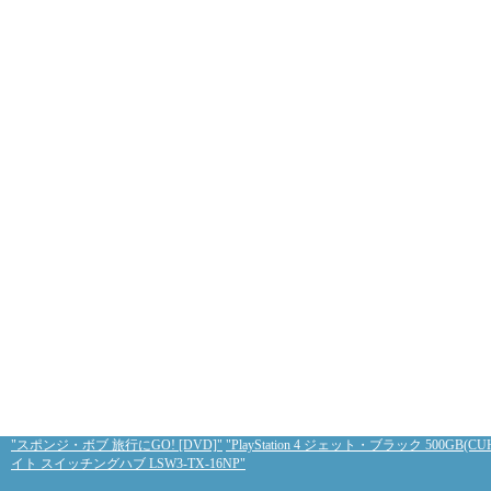
"スポンジ・ボブ 旅行にGO! [DVD]"
"PlayStation 4 ジェット・ブラック 5
イト スイッチングハブ LSW3-TX-16NP"