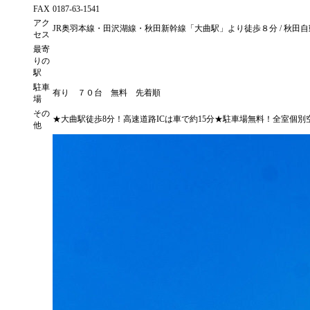
FAX
0187-63-1541
アク
JR奥羽本線・田沢湖線・秋田新幹線「大曲駅」より徒歩８分 / 秋田自
セス
最寄
りの
駅
駐車
有り ７０台 無料 先着順
場
その
★大曲駅徒歩8分！高速道路ICは車で約15分★駐車場無料！全室個別
他