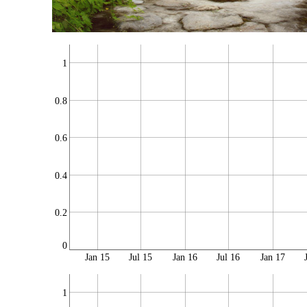
1
0.8
0.6
0.4
0.2
0
Jan 15
Jul 15
Jan 16
Jul 16
Jan 17
1