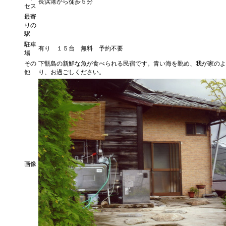
長浜港から徒歩５分
セス
最寄
りの
駅
駐車
有り １５台 無料 予約不要
場
その
下甑島の新鮮な魚が食べられる民宿です。青い海を眺め、我が家のよ
他
り、お過ごしください。
画像