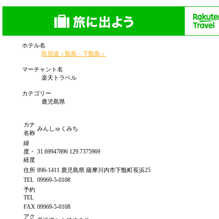
ホテル名
民宿道＜甑島・下甑島＞
マーチャント名
楽天トラベル
カテゴリー
鹿児島県
カナ
みんしゅくみち
名称
緯
度・
31.69947896 129.7375969
経度
住所
896-1411 鹿児島県 薩摩川内市下甑町長浜25
TEL
09969-5-0108
予約
TEL
FAX
09969-5-0108
アク