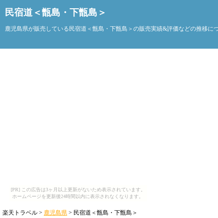
民宿道＜甑島・下甑島＞
鹿児島県が販売している民宿道＜甑島・下甑島＞の販売実績&評価などの推移に
[PR] この広告は3ヶ月以上更新がないため表示されています。
ホームページを更新後24時間以内に表示されなくなります。
楽天トラベル >
鹿児島県
> 民宿道＜甑島・下甑島＞